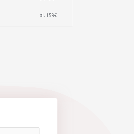
al. 159€