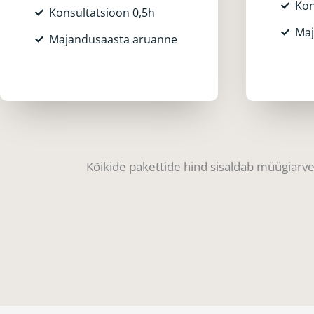
Kon
Konsultatsioon 0,5h
Maj
Majandusaasta aruanne
Kõikide pakettide hind sisaldab müügiarvet