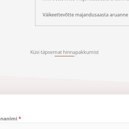
Väikeettevõtte majandusaasta aruanne
Küsi täpsemat hinnapakkumist
nnanimi
*