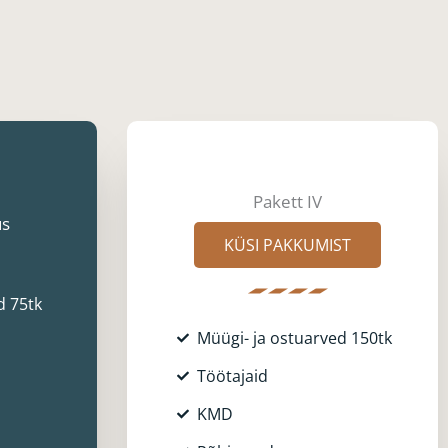
Pakett IV
us
KÜSI PAKKUMIST
d 75tk
Müügi- ja ostuarved 150tk
Töötajaid
KMD