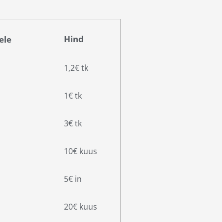
Hind
ele
1,2€ tk
1€ tk
3€ tk
10€ kuus
5€ in
20€ kuus