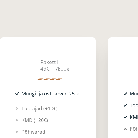
Pakett I
49€
/kuus
Müügi- ja ostuarved 25tk
Müü
Töö
Töötajad (+10€)
KM
KMD (+20€)
Põh
Põhivarad