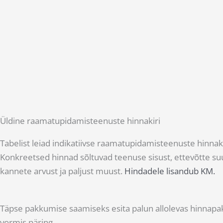
Üldine raamatupidamisteenuste hinnakiri
Tabelist leiad indikatiivse raamatupidamisteenuste hinnaki
Konkreetsed hinnad sõltuvad teenuse sisust, ettevõtte su
kannete arvust ja paljust muust.
Hindadele lisandub KM.
Täpse pakkumise saamiseks esita palun allolevas hinnap
vormis päring.