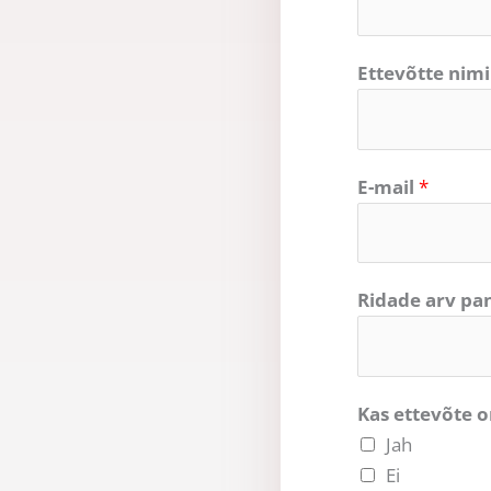
Ettevõtte nim
E-mail
*
Ridade arv pa
Kas ettevõte 
Jah
Ei