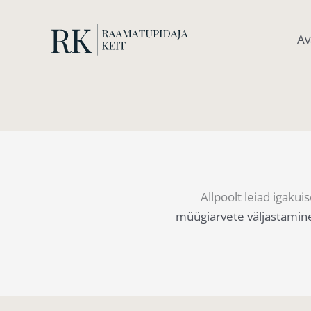
Skip
to
Av
content
Allpoolt leiad igaku
müügiarvete väljastamine