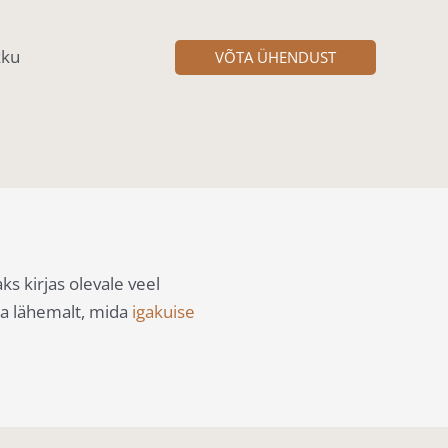
kku
VÕTA ÜHENDUST
aks kirjas olevale veel
a lähemalt, mida
igakuise