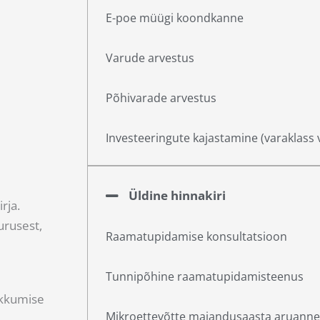
E-poe müügi koondkanne
Varude arvestus
Põhivarade arvestus
Investeeringute kajastamine (varaklass 
Üldine hinnakiri
rja.
urusest,
Raamatupidamise konsultatsioon
Tunnipõhine raamatupidamisteenus
akkumise
Mikroettevõtte majandusaasta aruanne