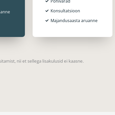
Põhivarad
Konsultatsioon
uanne
Majandusaasta aruanne
itamist, nii et sellega lisakulusid ei kaasne.