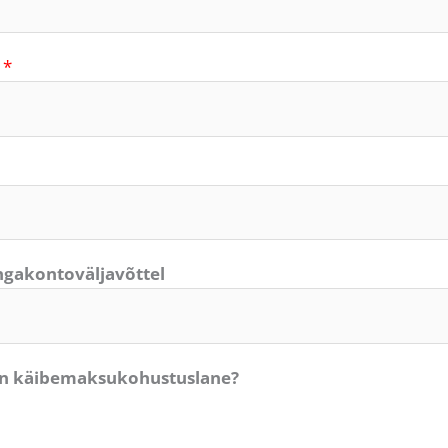
i
*
ngakontoväljavõttel
on käibemaksukohustuslane?