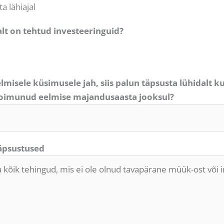
a lähiajal
alt on tehtud investeeringuid?
elmisele küsimusele jah, siis palun täpsusta lühidalt ku
toimunud eelmise majandusaasta jooksul?
täpsustused