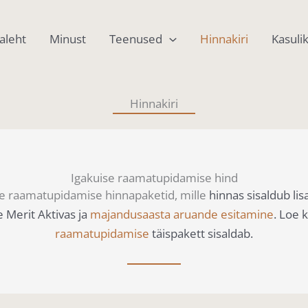
aleht
Minust
Teenused
Hinnakiri
Kasuli
Hinnakiri
Igakuise raamatupidamise hind
ise raamatupidamise hinnapaketid, mille
hinnas sisaldub lis
 Merit Aktivas ja
majandusaasta aruande esitamine
.
Loe k
raamatupidamise
täispaket
t sisaldab.