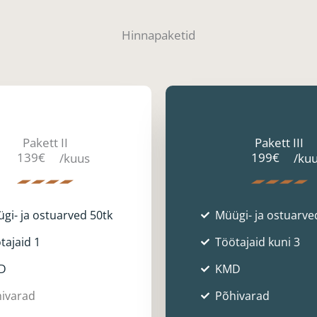
Hinnapaketid
Pakett II
Pakett III
139€
199€
/kuus
/ku
gi- ja ostuarved 50tk
Müügi- ja ostuarve
tajaid 1
Töötajaid kuni 3
D
KMD
ivarad
Põhivarad